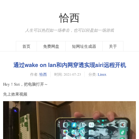
恰西
人生可以热烈如一场拳击，也可以轻盈如一场游戏
首页
免费网盘
短网址生成器
关于
通过wake on lan和内网穿透实现siri远程开机
作者:
恰西
时间:
2021-07-23
分类:
Linux
Hey！Siri，把电脑打开～
先上效果视频