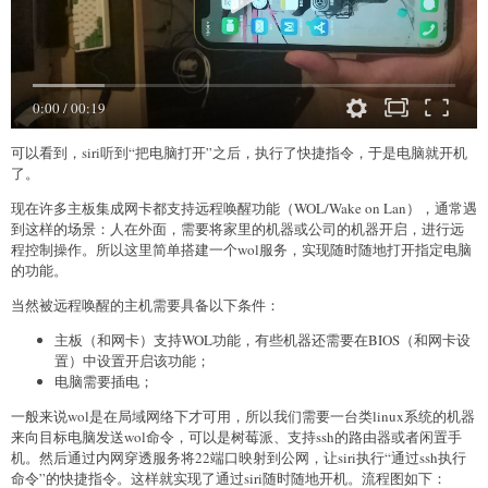
0:00
/
00:19
可以看到，siri听到“把电脑打开”之后，执行了快捷指令，于是电脑就开机
了。
现在许多主板集成网卡都支持远程唤醒功能（WOL/Wake on Lan），通常遇
到这样的场景：人在外面，需要将家里的机器或公司的机器开启，进行远
程控制操作。所以这里简单搭建一个wol服务，实现随时随地打开指定电脑
的功能。
当然被远程唤醒的主机需要具备以下条件：
主板（和网卡）支持WOL功能，有些机器还需要在BIOS（和网卡设
置）中设置开启该功能；
电脑需要插电；
一般来说wol是在局域网络下才可用，所以我们需要一台类linux系统的机器
来向目标电脑发送wol命令，可以是树莓派、支持ssh的路由器或者闲置手
机。然后通过内网穿透服务将22端口映射到公网，让siri执行“通过ssh执行
命令”的快捷指令。这样就实现了通过siri随时随地开机。流程图如下：