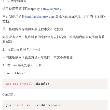
1、内网穿透服务
这里使用开源项目lanproxy：
ffay/lanproxy
不过我使用的是
frank-lam/lanproxy-nat
集成的docker环境，并且有很详细的
文档。
关于搭建内网穿透服务的流程本文不做赘述
如果没有公网主机和域名的小伙伴可以扫右侧二维码给我的公众号留言获
取端口
2、设置bios和网卡允许wol
不同主板或网卡设置方法不尽相同，本文不做赘述
3、类linux系统安装wol工具
Ubuntu/Debian：
apt-get
install
 wakeonlan
CentOS：
yum 
install
 wol --enablerepo
=
epel